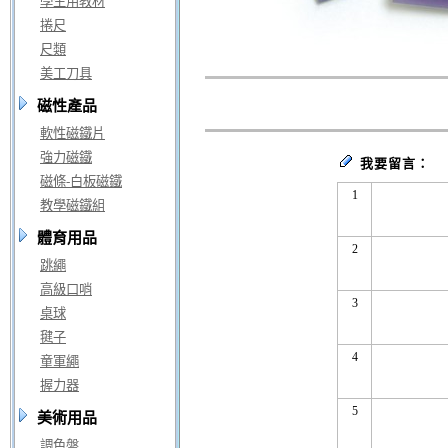
學生用教材
捲尺
尺類
美工刀具
磁性產品
軟性磁鐵片
強力磁鐵
我要留言：
磁條-白板磁鐵
1
教學磁鐵組
體育用品
2
跳繩
高級口哨
3
桌球
毽子
4
童軍繩
握力器
5
美術用品
調色盤