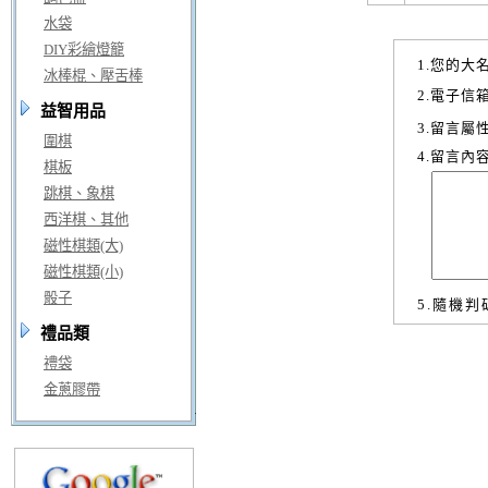
水袋
DIY彩繪燈籠
1.您的大
冰棒棍、壓舌棒
2.電子信
益智用品
3.留言屬
圍棋
4.留言內
棋板
跳棋、象棋
西洋棋、其他
磁性棋類(大)
磁性棋類(小)
骰子
5.隨機判
禮品類
禮袋
金蔥膠帶