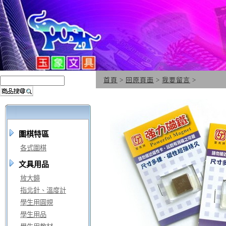
首頁
>
回原頁面
>
我要留言
>
圍棋特區
各式圍棋
文具用品
放大鏡
指北針、溫度計
學生用圓規
學生用品