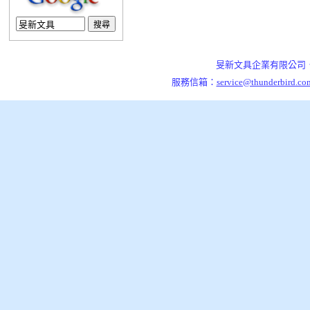
旻新文具企業有限公司．7
服務信箱：
service@thunderbird.co
泰格資訊,架站引擎,開站平台,旻新文具企業有限公司，是一家從事五金文具製造與銷售的公司，草創(1961)
旻新文具企業有限公司，是一家從事五金文具製造與銷售的公司，草創(1961)至今已歷四十餘年