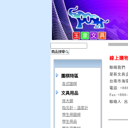
線上購
聯絡我們
旻新文具
圍棋特區
台南市海環
各式圍棋
電話: +886
文具用品
Fax:+886
放大鏡
聯絡人: 呂先生
指北針、溫度計
學生用圓規
學生用品