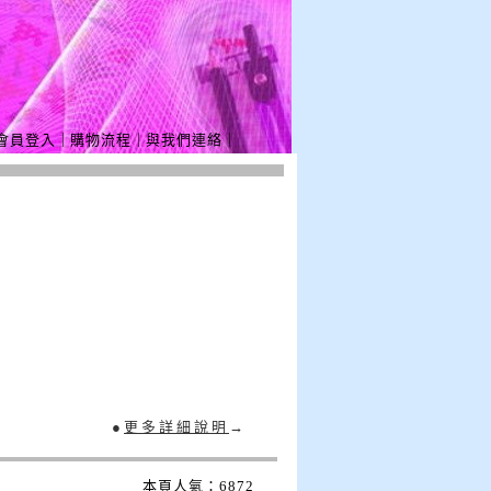
會員登入
｜
購物流程
｜
與我們連絡
｜
●
更多詳細說明
→
本頁人氣：6872