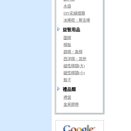
水袋
DIY彩繪燈籠
冰棒棍、壓舌棒
益智用品
圍棋
棋板
跳棋、象棋
西洋棋、其他
磁性棋類(大)
磁性棋類(小)
骰子
禮品類
禮袋
金蔥膠帶