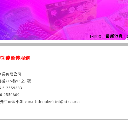
｜
回首頁
｜
最新消息
｜
物功能暫停服務
企業有限公司
街715巷95之1號
-6-2559383
-6-2559800
or陳小姐 e-mail:thunder.bird@hinet.net