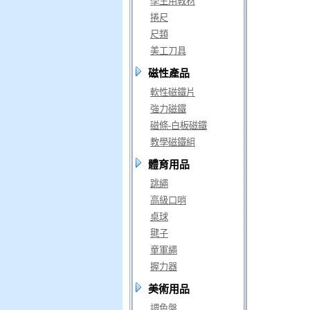
學生用教材
捲尺
尺類
美工刀具
磁性產品
軟性磁鐵片
強力磁鐵
磁條-白板磁鐵
教學磁鐵組
體育用品
跳繩
高級口哨
桌球
毽子
童軍繩
握力器
美術用品
調色盤