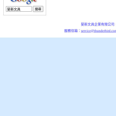
旻新文具企業有限公司．7
服務信箱：
service@thunderbird.co
泰格資訊,架站引擎,開站平台,旻新文具企業有限公司，是一家從事五金文具製造與銷售的公司，草創(1961)
旻新文具企業有限公司，是一家從事五金文具製造與銷售的公司，草創(1961)至今已歷四十餘年