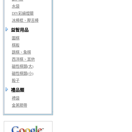
水袋
DIY彩繪燈籠
冰棒棍、壓舌棒
益智用品
圍棋
棋板
跳棋、象棋
西洋棋、其他
磁性棋類(大)
磁性棋類(小)
骰子
禮品類
禮袋
金蔥膠帶