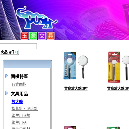
圍棋特區
各式圍棋
雷鳥放大鏡 3吋
雷鳥放大鏡 2
文具用品
放大鏡
指北針、溫度計
學生用圓規
學生用品