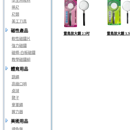
學生用教材
捲尺
尺類
美工刀具
磁性產品
雷鳥放大鏡 2.5吋
雷鳥放大鏡 3.
軟性磁鐵片
強力磁鐵
磁條-白板磁鐵
教學磁鐵組
體育用品
跳繩
高級口哨
桌球
毽子
童軍繩
握力器
美術用品
調色盤